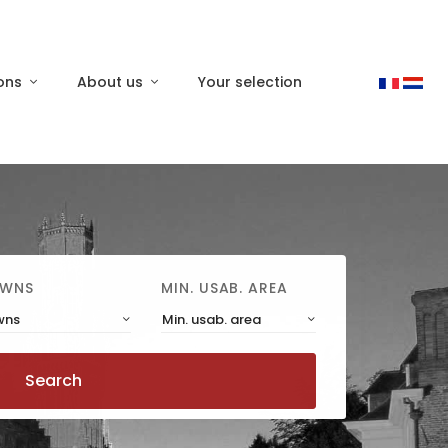
ons
About us
Your selection
WNS
MIN. USAB. AREA
wns
Min. usab. area
Search