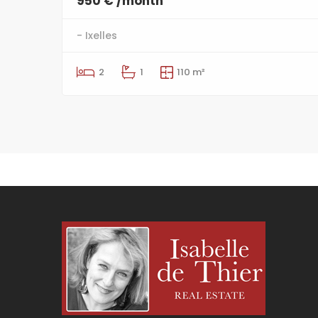
950 € /month
- Ixelles
2
1
110 m²