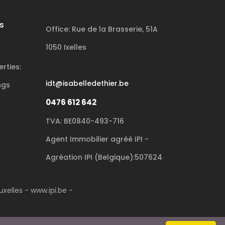
s
Office: Rue de la Brasserie, 51A
1050 Ixelles
rties:
idt@isabelledethier.be
ngs
0476 612 642
TVA: BE0840-493-716
Agent Immobilier agréé IPI -
Agréation IPI (Belgique):507624
xelles - www.ipi.be -