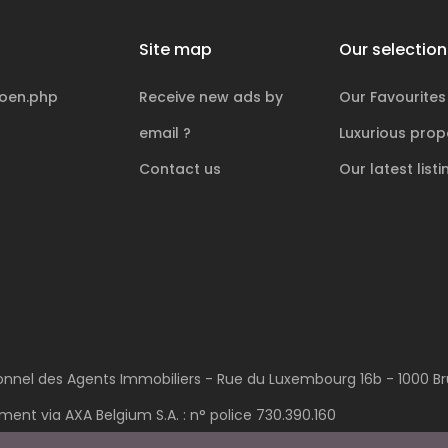
Site map
Our selection
coen.php
Receive new ads by
Our Favourites
email ?
Luxurious
prope
Contact us
Our latest listi
sionnel des Agents Immobiliers - Rue du Luxembourg 16b - 1000 Bru
ent via AXA Belgium S.A. : n° police 730.390.160