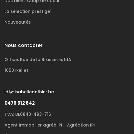
Nos biens
Coup de coeur
La sélection
prestige'
Nouveautés
Nous contacter
Office: Rue de la Brasserie, 51A
1050 Ixelles
idt@isabelledethier.be
0476 612 642
TVA: BE0840-493-716
Agent Immobilier agréé IPI - Agréation IPI