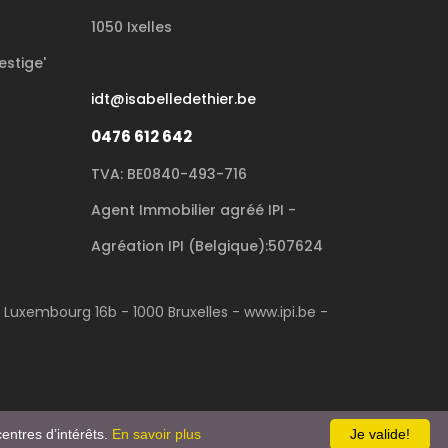
1050 Ixelles
estige'
idt@isabelledethier.be
0476 612 642
TVA: BE0840-493-716
Agent Immobilier agréé IPI -
Agréation IPI (Belgique):507624
u Luxembourg 16b - 1000 Bruxelles - www.ipi.be -
entres d’intérêts.
En savoir plus
Je valide!