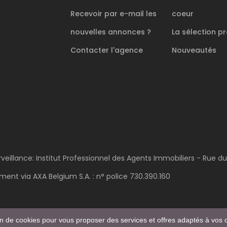
Recevoir par e-mail les
coeur
nouvelles annonces ?
La sélection
pr
Contacter l'agence
Nouveautés
rveillance: Institut Professionnel des Agents Immobiliers - Rue d
ent via AXA Belgium S.A. : n° police 730.390.160
POWERED AND DEVELOPED BY
ACTIVIMMO
ion de cookies pour vous proposer des services et offres adaptés à vos c