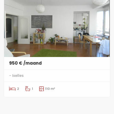
950 € /maand
- Ixelles
2
1
110 m²