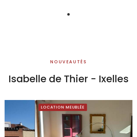
AGENCE IMMOBILIÈRE
NOUVEAUTÉS
Isabelle de Thier
Isabelle de Thier - Ixelles
Ixelles
LOCATION MEUBLÉE