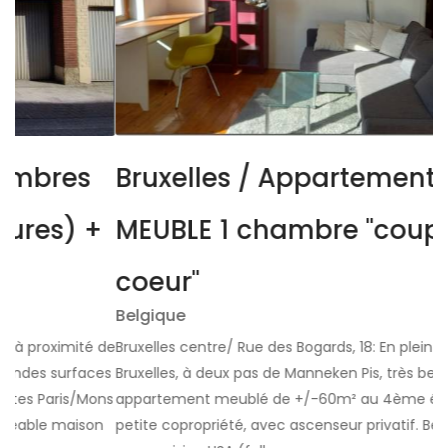
res
Bruxelles / Appartement
es) +
MEUBLE 1 chambre "coup de
coeur"
Belgique
oximité de
Bruxelles centre/ Rue des Bogards, 18: En plein centre 
 surfaces
Bruxelles, à deux pas de Manneken Pis, très bel
Paris/Mons
appartement meublé de +/-60m² au 4ème étage d'
e maison
petite copropriété, avec ascenseur privatif. Beau séjo