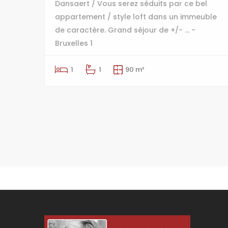
Dansaert / Vous serez séduits par ce bel
appartement / style loft dans un immeuble
de caractère. Grand séjour de +/- ... -
Bruxelles 1
1
1
90 m²