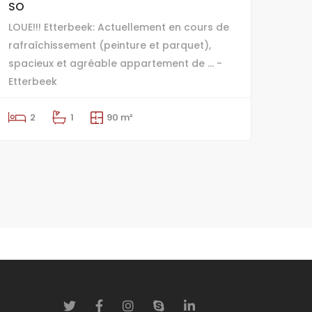
SO
LOUE!!! Etterbeek: Actuellement en cours de
rafraîchissement (peinture et parquet),
spacieux et agréable appartement de ... -
Etterbeek
2
1
90 m²