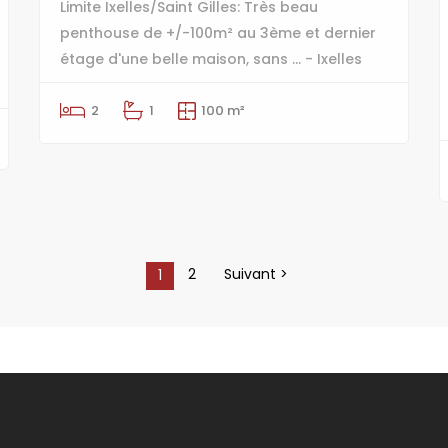
Limite Ixelles/Saint Gilles: Très beau
penthouse de +/-100m² au 3ème et dernier
étage d'une belle maison, sans ... - Ixelles
2
1
100 m²
2
Suivant >
1