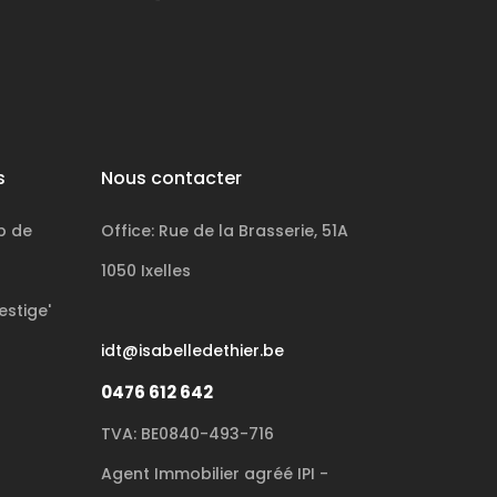
s
Nous contacter
p de
Office: Rue de la Brasserie, 51A
1050 Ixelles
estige'
idt@isabelledethier.be
0476 612 642
TVA: BE0840-493-716
Agent Immobilier agréé IPI -