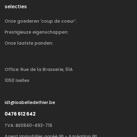
selecties
Onze goederen 'coup de coeur':
Prestigieuze
eigenschappen:
Onze laatste panden:
Office: Rue de la Brasserie, 51A
1050 Ixelles
idt@isabelledethier.be
0476 612 642
TVA: BE0840-493-716
Agent Immobilier agréé IPI - Agréation IPI